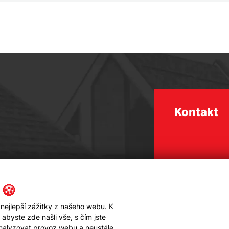
Kontakt
 🍪
nejlepší zážitky z našeho webu. K
byste zde našli vše, s čím jste
analyzovat provoz webu a neustále