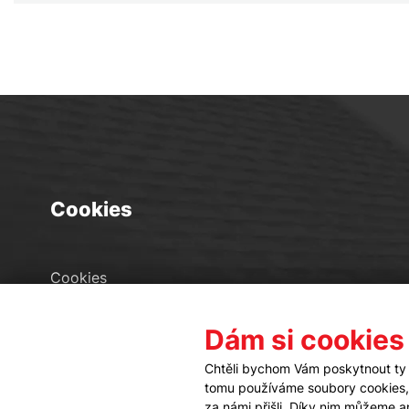
Cookies
Cookies
Seznam souborů cookies
Dám si cookies
Nastavení cookies
Chtěli bychom Vám poskytnout ty 
tomu používáme soubory cookies, a
za námi přišli. Díky nim můžeme 