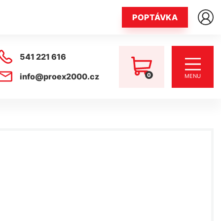
POPTÁVKA
541 221 616
0
info@proex2000.cz
MENU