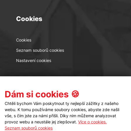
Cookies
Cookies
Seznam souborů cookies
Nastavení cookies
Kontakt
Sledujte nás
Dám si cookies 🍪
Chtěli bychom Vám poskytnout ty nejlepší zážitky z našeho
webu. K tomu používáme soubory cookies, abyste zde našli
vše, s čím jste za námi přišli. Díky nim můžeme analyzovat
provoz webu a neustále jej zlepšovat.
Více o cookies.
Seznam souborů cookies