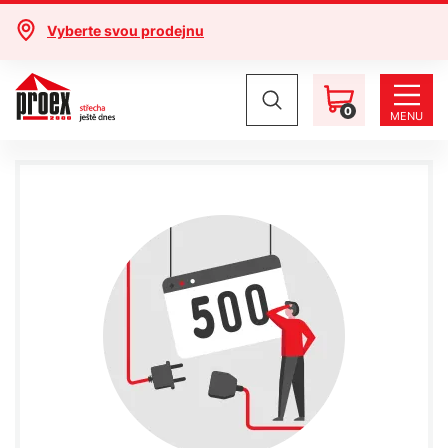
Vyberte svou prodejnu
0
MENU