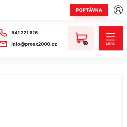
POPTÁVKA
541 221 616
0
info@proex2000.cz
MENU