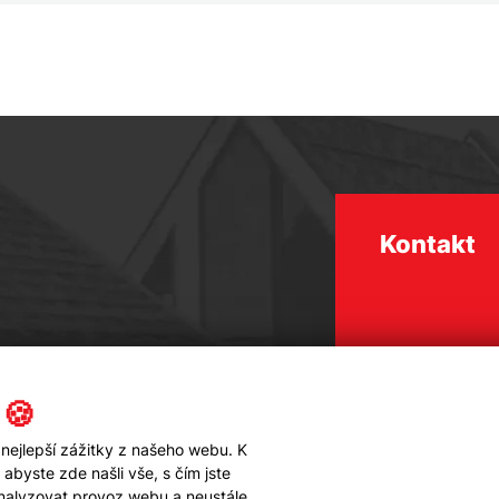
Kontakt
 🍪
nejlepší zážitky z našeho webu. K
byste zde našli vše, s čím jste
analyzovat provoz webu a neustále