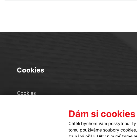
Cookies
Cookies
Seznam souborů cookies
Dám si cookies
Nastavení cookies
Chtěli bychom Vám poskytnout ty 
tomu používáme soubory cookies, a
za námi přišli. Díky nim můžeme 