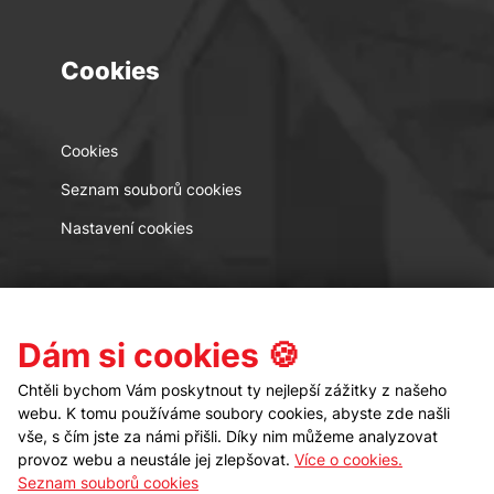
Cookies
Cookies
Seznam souborů cookies
Nastavení cookies
Kontakt
Sledujte nás
Dám si cookies 🍪
Chtěli bychom Vám poskytnout ty nejlepší zážitky z našeho
webu. K tomu používáme soubory cookies, abyste zde našli
vše, s čím jste za námi přišli. Díky nim můžeme analyzovat
provoz webu a neustále jej zlepšovat.
Více o cookies.
Seznam souborů cookies