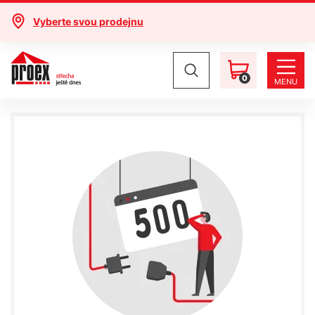
Vyberte svou prodejnu
0
MENU