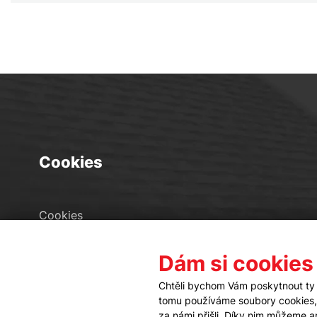
Cookies
Cookies
Seznam souborů cookies
Dám si cookies
Nastavení cookies
Chtěli bychom Vám poskytnout ty 
tomu používáme soubory cookies, a
za námi přišli. Díky nim můžeme 