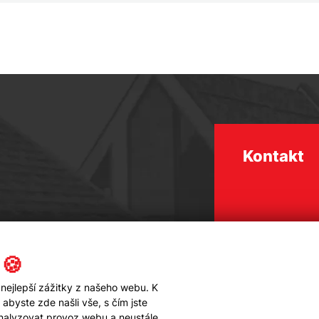
Kontakt
 🍪
nejlepší zážitky z našeho webu. K
byste zde našli vše, s čím jste
analyzovat provoz webu a neustále