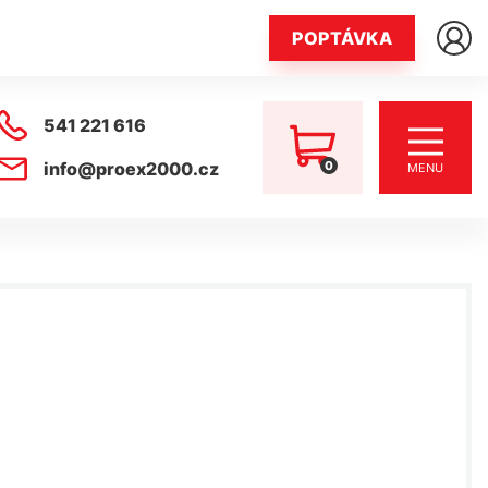
POPTÁVKA
541 221 616
0
info@proex2000.cz
MENU