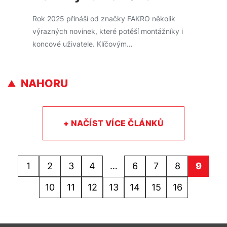
Rok 2025 přináší od značky FAKRO několik
výrazných novinek, které potěší montážníky i
koncové uživatele. Klíčovým…
NAHORU
+ NAČÍST VÍCE ČLÁNKŮ
1
2
3
4
…
6
7
8
9
10
11
12
13
14
15
16