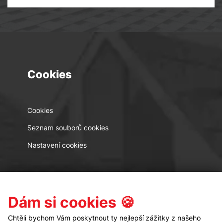
Cookies
Cookies
Seznam souborů cookies
Nastavení cookies
Kontakt
Sledujte nás
Dám si cookies 🍪
Chtěli bychom Vám poskytnout ty nejlepší zážitky z našeho