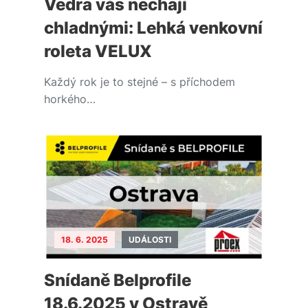
Vedra vás nechají
chladnými: Lehká venkovní
roleta VELUX
Každý rok je to stejné – s příchodem
horkého…
18. 6. 2025
UDÁLOSTI
Snídaně Belprofile
18.6.2025 v Ostravě