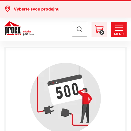
Vyberte svou prodejnu
0
MENU