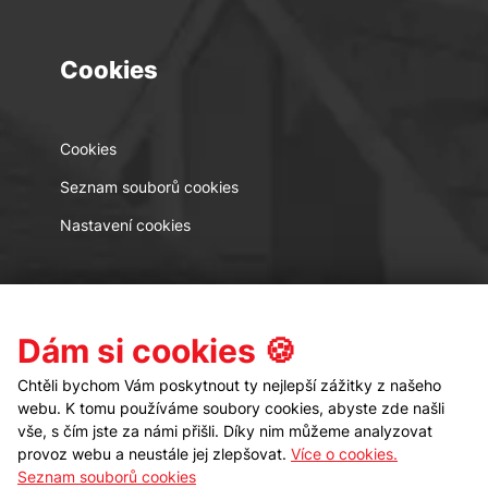
Cookies
Cookies
Seznam souborů cookies
Nastavení cookies
Kontakt
Sledujte nás
Dám si cookies 🍪
Chtěli bychom Vám poskytnout ty nejlepší zážitky z našeho
webu. K tomu používáme soubory cookies, abyste zde našli
vše, s čím jste za námi přišli. Díky nim můžeme analyzovat
provoz webu a neustále jej zlepšovat.
Více o cookies.
Seznam souborů cookies