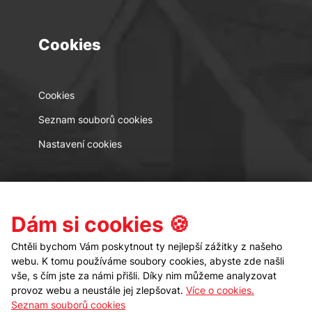
Cookies
Cookies
Seznam souborů cookies
Nastavení cookies
Kontakt
Sledujte nás
Dám si cookies 🍪
Chtěli bychom Vám poskytnout ty nejlepší zážitky z našeho
webu. K tomu používáme soubory cookies, abyste zde našli
vše, s čím jste za námi přišli. Díky nim můžeme analyzovat
provoz webu a neustále jej zlepšovat.
Více o cookies.
Seznam souborů cookies