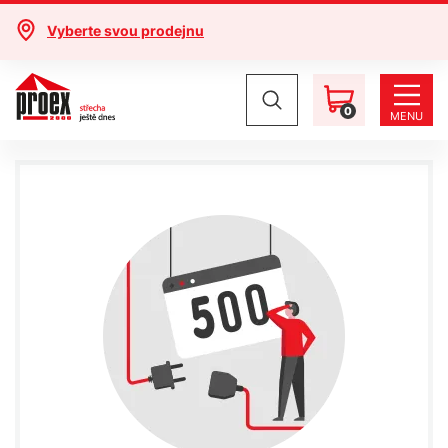
Vyberte svou prodejnu
0
MENU