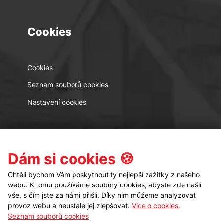
Cookies
Cookies
Seznam souborů cookies
Nastavení cookies
Kontakt
Sledujte nás
Dám si cookies 🍪
Chtěli bychom Vám poskytnout ty nejlepší zážitky z našeho
webu. K tomu používáme soubory cookies, abyste zde našli
vše, s čím jste za námi přišli. Díky nim můžeme analyzovat
provoz webu a neustále jej zlepšovat.
Více o cookies.
Seznam souborů cookies