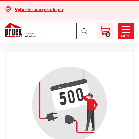
Vyberte svou prodejnu
0
MENU