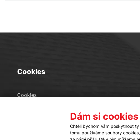
Cookies
Cookies
Seznam souborů cookies
Dám si cookies
Nastavení cookies
Chtěli bychom Vám poskytnout ty 
tomu používáme soubory cookies, a
za námi přišli. Díky nim můžeme 