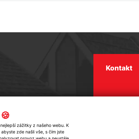
Kontakt
 🍪
nejlepší zážitky z našeho webu. K
byste zde našli vše, s čím jste
analyzovat provoz webu a neustále