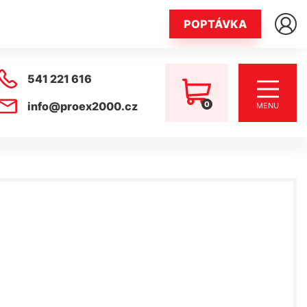
POPTÁVKA
541 221 616
0
info@proex2000.cz
MENU