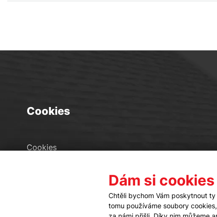
Cookies
Cookies
Seznam souborů cookies
Dám si cookies
Nastavení cookies
Chtěli bychom Vám poskytnout ty 
tomu používáme soubory cookies, a
za námi přišli. Díky nim můžeme 