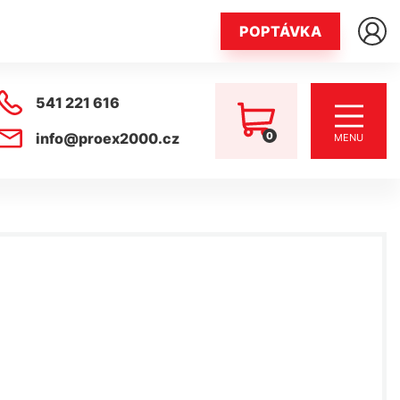
POPTÁVKA
541 221 616
0
info@proex2000.cz
MENU