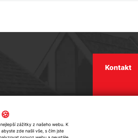
Kontakt
 🍪
nejlepší zážitky z našeho webu. K
byste zde našli vše, s čím jste
analyzovat provoz webu a neustále