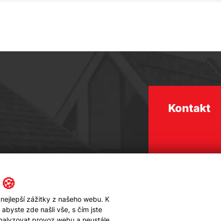
Kontakt
 🍪
nejlepší zážitky z našeho webu. K
byste zde našli vše, s čím jste
analyzovat provoz webu a neustále