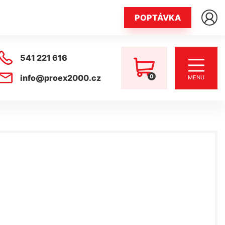
POPTÁVKA
541 221 616
0
info@proex2000.cz
MENU