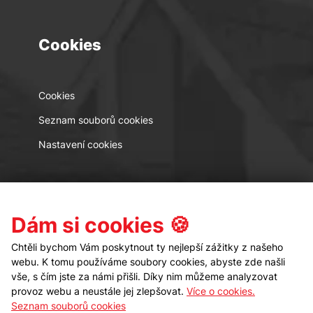
Cookies
Cookies
Seznam souborů cookies
Nastavení cookies
Kontakt
Sledujte nás
Dám si cookies 🍪
Chtěli bychom Vám poskytnout ty nejlepší zážitky z našeho
webu. K tomu používáme soubory cookies, abyste zde našli
vše, s čím jste za námi přišli. Díky nim můžeme analyzovat
provoz webu a neustále jej zlepšovat.
Více o cookies.
Seznam souborů cookies