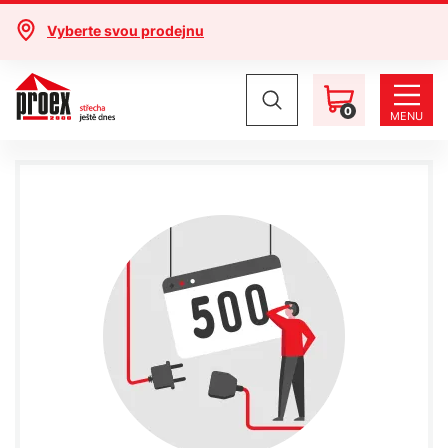
Vyberte svou prodejnu
0
MENU