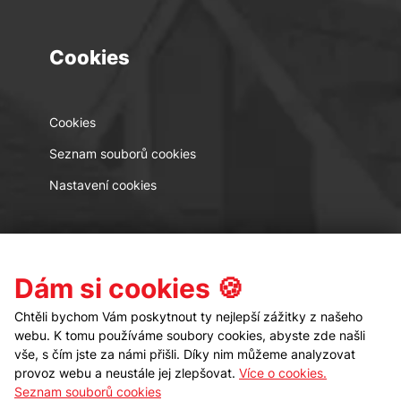
Cookies
Cookies
Seznam souborů cookies
Nastavení cookies
Kontakt
Sledujte nás
Dám si cookies 🍪
Chtěli bychom Vám poskytnout ty nejlepší zážitky z našeho
webu. K tomu používáme soubory cookies, abyste zde našli
vše, s čím jste za námi přišli. Díky nim můžeme analyzovat
provoz webu a neustále jej zlepšovat.
Více o cookies.
Seznam souborů cookies