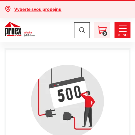
Vyberte svou prodejnu
0
MENU