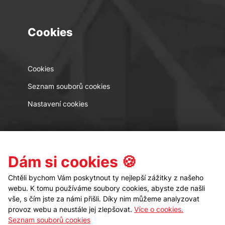
Cookies
Cookies
Seznam souborů cookies
Nastavení cookies
Kontakt
Sledujte nás
Dám si cookies 🍪
Chtěli bychom Vám poskytnout ty nejlepší zážitky z našeho
webu. K tomu používáme soubory cookies, abyste zde našli
vše, s čím jste za námi přišli. Díky nim můžeme analyzovat
provoz webu a neustále jej zlepšovat.
Více o cookies.
Seznam souborů cookies