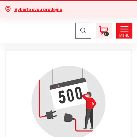
Vyberte svou prodejnu
0
MENU