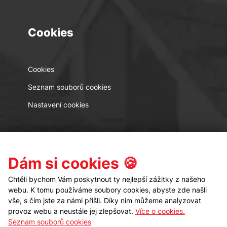
Cookies
Cookies
Seznam souborů cookies
Nastavení cookies
Kontakt
Sledujte nás
Dám si cookies 🍪
Chtěli bychom Vám poskytnout ty nejlepší zážitky z našeho
webu. K tomu používáme soubory cookies, abyste zde našli
vše, s čím jste za námi přišli. Díky nim můžeme analyzovat
provoz webu a neustále jej zlepšovat.
Více o cookies.
Seznam souborů cookies