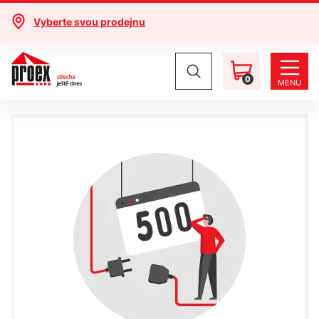
Vyberte svou prodejnu
0
MENU