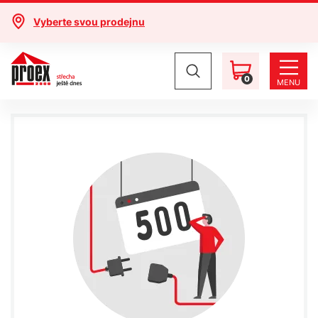
Vyberte svou prodejnu
0
MENU