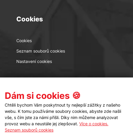
Cookies
Cookies
Seznam souborů cookies
Nastavení cookies
Kontakt
Sledujte nás
Dám si cookies 🍪
Chtěli bychom Vám poskytnout ty nejlepší zážitky z našeho
webu. K tomu používáme soubory cookies, abyste zde našli
vše, s čím jste za námi přišli. Díky nim můžeme analyzovat
provoz webu a neustále jej zlepšovat.
Více o cookies.
Seznam souborů cookies