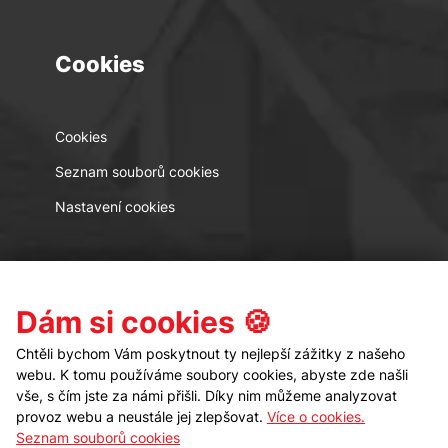
Cookies
Cookies
Seznam souborů cookies
Nastavení cookies
Kontakt
Sledujte nás
Dám si cookies 🍪
Chtěli bychom Vám poskytnout ty nejlepší zážitky z našeho
webu. K tomu používáme soubory cookies, abyste zde našli
vše, s čím jste za námi přišli. Díky nim můžeme analyzovat
provoz webu a neustále jej zlepšovat.
Více o cookies.
Seznam souborů cookies