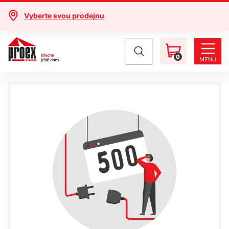
Vyberte svou prodejnu
0
MENU