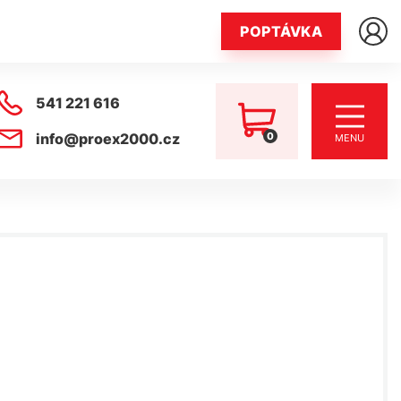
POPTÁVKA
541 221 616
0
info@proex2000.cz
MENU