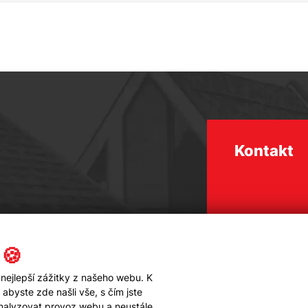
Kontakt
 🍪
nejlepší zážitky z našeho webu. K
byste zde našli vše, s čím jste
analyzovat provoz webu a neustále