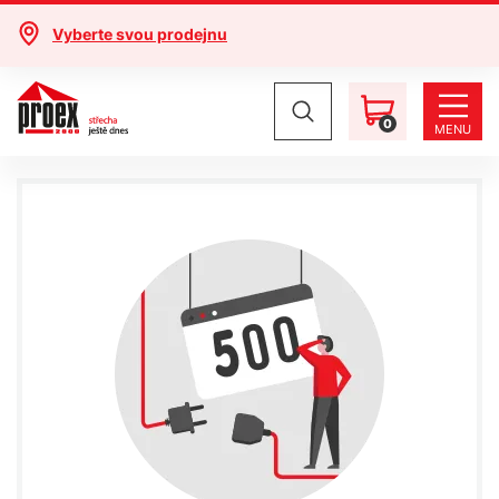
Vyberte svou prodejnu
0
MENU