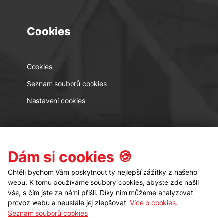
Cookies
Cookies
Seznam souborů cookies
Nastavení cookies
Kontakt
Sledujte nás
Dám si cookies 🍪
Chtěli bychom Vám poskytnout ty nejlepší zážitky z našeho
webu. K tomu používáme soubory cookies, abyste zde našli
vše, s čím jste za námi přišli. Díky nim můžeme analyzovat
provoz webu a neustále jej zlepšovat.
Více o cookies.
Seznam souborů cookies