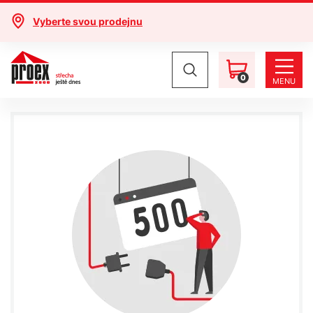
Vyberte svou prodejnu
0
MENU