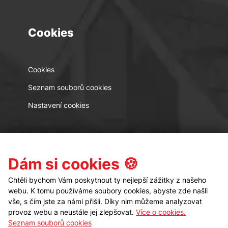
Cookies
Cookies
Seznam souborů cookies
Nastavení cookies
Kontakt
Sledujte nás
Dám si cookies 🍪
Chtěli bychom Vám poskytnout ty nejlepší zážitky z našeho
webu. K tomu používáme soubory cookies, abyste zde našli
vše, s čím jste za námi přišli. Díky nim můžeme analyzovat
provoz webu a neustále jej zlepšovat.
Více o cookies.
Seznam souborů cookies