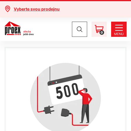
Vyberte svou prodejnu
0
MENU