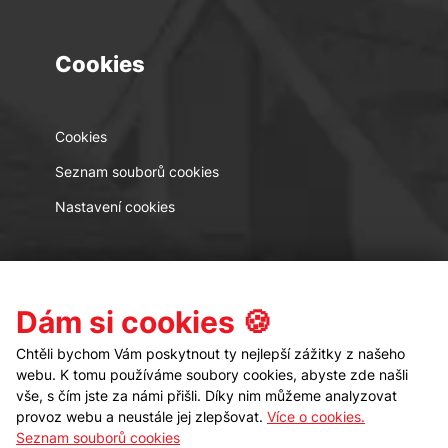
Cookies
Cookies
Seznam souborů cookies
Nastavení cookies
Kontakt
Sledujte nás
Dám si cookies 🍪
Chtěli bychom Vám poskytnout ty nejlepší zážitky z našeho
webu. K tomu používáme soubory cookies, abyste zde našli
vše, s čím jste za námi přišli. Díky nim můžeme analyzovat
provoz webu a neustále jej zlepšovat.
Více o cookies.
Seznam souborů cookies