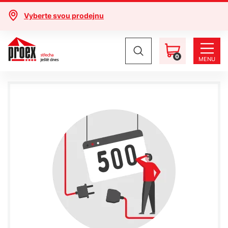
Vyberte svou prodejnu
0
MENU