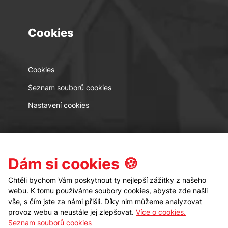
Cookies
Cookies
Seznam souborů cookies
Nastavení cookies
Kontakt
Sledujte nás
Dám si cookies 🍪
Chtěli bychom Vám poskytnout ty nejlepší zážitky z našeho
webu. K tomu používáme soubory cookies, abyste zde našli
vše, s čím jste za námi přišli. Díky nim můžeme analyzovat
provoz webu a neustále jej zlepšovat.
Více o cookies.
Seznam souborů cookies