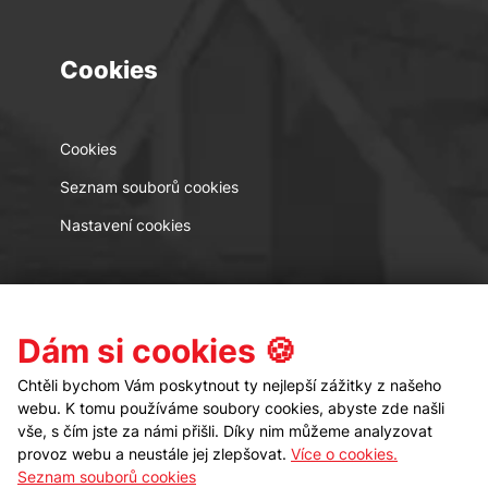
Cookies
Cookies
Seznam souborů cookies
Nastavení cookies
Kontakt
Sledujte nás
Dám si cookies 🍪
Chtěli bychom Vám poskytnout ty nejlepší zážitky z našeho
webu. K tomu používáme soubory cookies, abyste zde našli
vše, s čím jste za námi přišli. Díky nim můžeme analyzovat
provoz webu a neustále jej zlepšovat.
Více o cookies.
Seznam souborů cookies