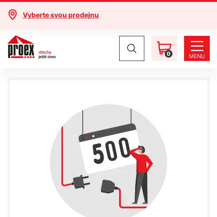
Vyberte svou prodejnu
0
MENU