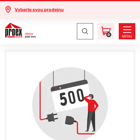
Vyberte svou prodejnu
0
MENU