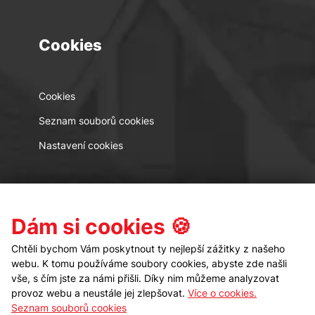
Cookies
Cookies
Seznam souborů cookies
Nastavení cookies
Kontakt
Sledujte nás
Dám si cookies 🍪
Chtěli bychom Vám poskytnout ty nejlepší zážitky z našeho
webu. K tomu používáme soubory cookies, abyste zde našli
vše, s čím jste za námi přišli. Díky nim můžeme analyzovat
provoz webu a neustále jej zlepšovat.
Více o cookies.
Seznam souborů cookies