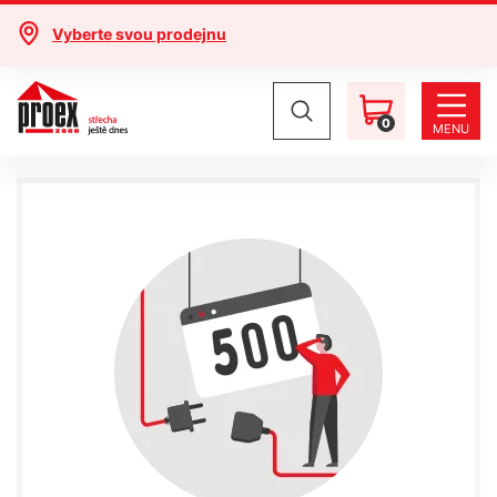
Vyberte svou prodejnu
0
MENU