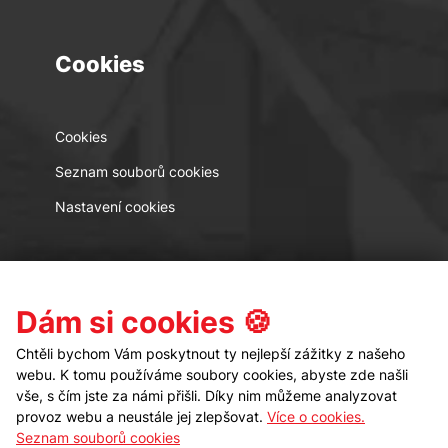
Cookies
Cookies
Seznam souborů cookies
Nastavení cookies
Kontakt
Sledujte nás
Dám si cookies 🍪
Chtěli bychom Vám poskytnout ty nejlepší zážitky z našeho
webu. K tomu používáme soubory cookies, abyste zde našli
vše, s čím jste za námi přišli. Díky nim můžeme analyzovat
provoz webu a neustále jej zlepšovat.
Více o cookies.
Seznam souborů cookies