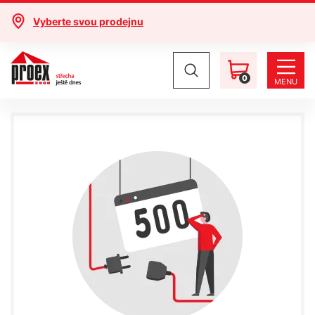
Vyberte svou prodejnu
0
MENU