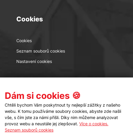
Cookies
Cookies
Seznam souborů cookies
Nastavení cookies
Kontakt
Sledujte nás
Dám si cookies 🍪
Chtěli bychom Vám poskytnout ty nejlepší zážitky z našeho
webu. K tomu používáme soubory cookies, abyste zde našli
vše, s čím jste za námi přišli. Díky nim můžeme analyzovat
provoz webu a neustále jej zlepšovat.
Více o cookies.
Seznam souborů cookies