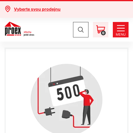
Vyberte svou prodejnu
0
MENU