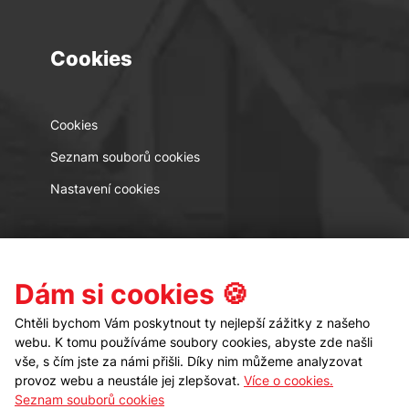
Cookies
Cookies
Seznam souborů cookies
Nastavení cookies
Kontakt
Sledujte nás
Dám si cookies 🍪
Chtěli bychom Vám poskytnout ty nejlepší zážitky z našeho
webu. K tomu používáme soubory cookies, abyste zde našli
vše, s čím jste za námi přišli. Díky nim můžeme analyzovat
provoz webu a neustále jej zlepšovat.
Více o cookies.
Seznam souborů cookies