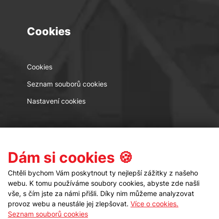
Cookies
Cookies
Seznam souborů cookies
Nastavení cookies
Kontakt
Sledujte nás
Dám si cookies 🍪
Chtěli bychom Vám poskytnout ty nejlepší zážitky z našeho
webu. K tomu používáme soubory cookies, abyste zde našli
vše, s čím jste za námi přišli. Díky nim můžeme analyzovat
provoz webu a neustále jej zlepšovat.
Více o cookies.
Seznam souborů cookies