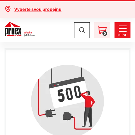
Vyberte svou prodejnu
0
MENU