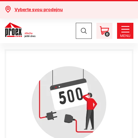
Vyberte svou prodejnu
0
MENU