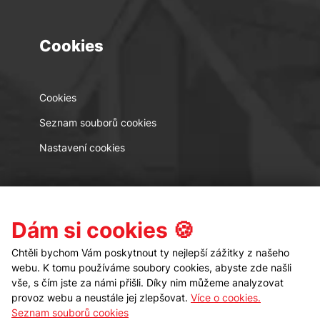
Cookies
Cookies
Seznam souborů cookies
Nastavení cookies
Kontakt
Sledujte nás
Dám si cookies 🍪
Chtěli bychom Vám poskytnout ty nejlepší zážitky z našeho
webu. K tomu používáme soubory cookies, abyste zde našli
vše, s čím jste za námi přišli. Díky nim můžeme analyzovat
provoz webu a neustále jej zlepšovat.
Více o cookies.
Seznam souborů cookies