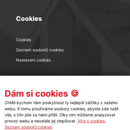
Cookies
Cookies
Seznam souborů cookies
Nastavení cookies
Kontakt
Sledujte nás
Dám si cookies 🍪
Chtěli bychom Vám poskytnout ty nejlepší zážitky z našeho
webu. K tomu používáme soubory cookies, abyste zde našli
vše, s čím jste za námi přišli. Díky nim můžeme analyzovat
provoz webu a neustále jej zlepšovat.
Více o cookies.
Seznam souborů cookies