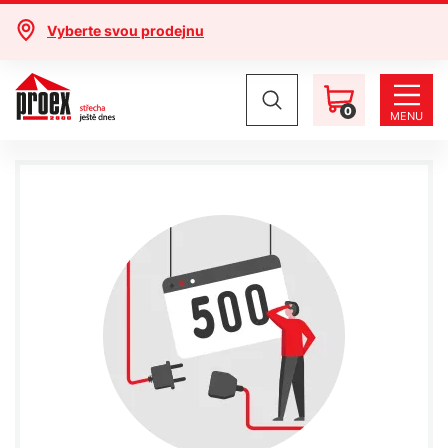
Vyberte svou prodejnu
0
MENU