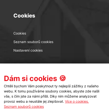
Cookies
Cookies
Seznam souborů cookies
Nastavení cookies
Kontakt
Sledujte nás
Dám si cookies 🍪
Chtěli bychom Vám poskytnout ty nejlepší zážitky z našeho
webu. K tomu používáme soubory cookies, abyste zde našli
vše, s čím jste za námi přišli. Díky nim můžeme analyzovat
provoz webu a neustále jej zlepšovat.
Více o cookies.
Seznam souborů cookies