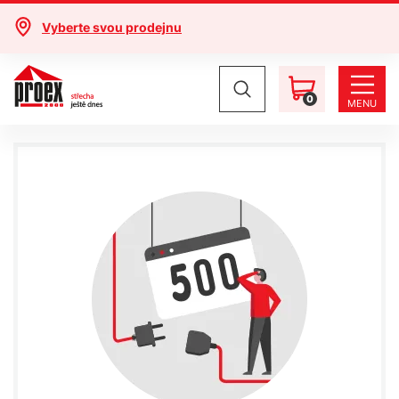
Vyberte svou prodejnu
0
MENU