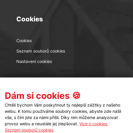
Cookies
Cookies
Seznam souborů cookies
Nastavení cookies
Kontakt
Sledujte nás
Dám si cookies 🍪
Chtěli bychom Vám poskytnout ty nejlepší zážitky z našeho
webu. K tomu používáme soubory cookies, abyste zde našli
vše, s čím jste za námi přišli. Díky nim můžeme analyzovat
provoz webu a neustále jej zlepšovat.
Více o cookies.
Seznam souborů cookies