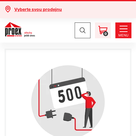
Vyberte svou prodejnu
0
MENU