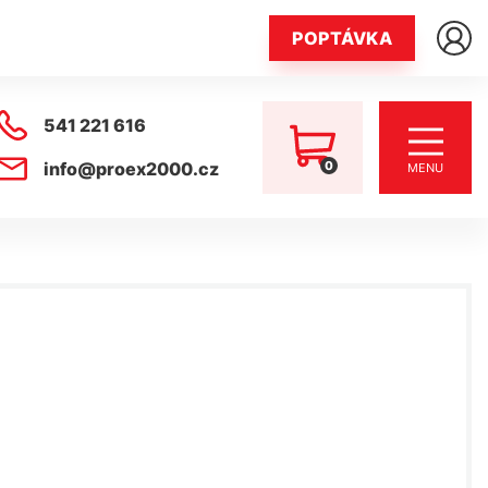
POPTÁVKA
541 221 616
0
info@proex2000.cz
MENU