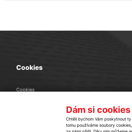
Cookies
Cookies
Seznam souborů cookies
Dám si cookies
Nastavení cookies
Chtěli bychom Vám poskytnout ty 
tomu používáme soubory cookies, a
za námi přišli. Díky nim můžeme 