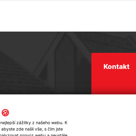
Kontakt
 🍪
nejlepší zážitky z našeho webu. K
byste zde našli vše, s čím jste
analyzovat provoz webu a neustále