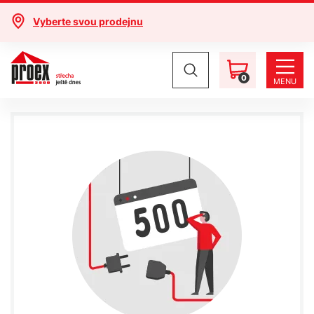
Vyberte svou prodejnu
0
MENU