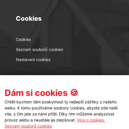
Cookies
Cookies
Seznam souborů cookies
Nastavení cookies
Kontakt
Sledujte nás
Dám si cookies 🍪
Chtěli bychom Vám poskytnout ty nejlepší zážitky z našeho
webu. K tomu používáme soubory cookies, abyste zde našli
vše, s čím jste za námi přišli. Díky nim můžeme analyzovat
provoz webu a neustále jej zlepšovat.
Více o cookies.
Seznam souborů cookies